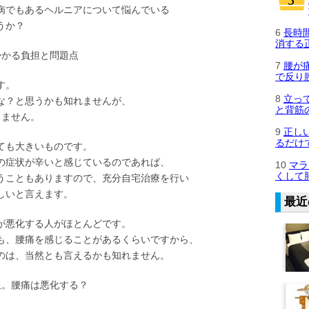
病でもあるヘルニアについて悩んでいる
うか？
6
長時
消する
掛かる負担と問題点
7
腰が
で反り
す。
8
立っ
な？と思うかも知れませんが、
と背筋
りません。
9
正し
るだけ
ても大きいものです。
の症状が辛いと感じているのであれば、
10
マラ
くして
うこともありますので、充分自宅治療を行い
しいと言えます。
最近
が悪化する人がほとんどです。
も、腰痛を感じることがあるくらいですから、
のは、当然とも言えるかも知れません。
担。腰痛は悪化する？