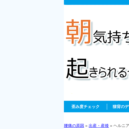
歪み度チェック
猫背のデ
腰痛の原因
»
出産・産後
» ヘルニ