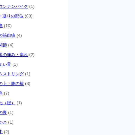
ウンテンバイク
(1)
・凝りの部位
(60)
痛
(10)
の筋肉痛
(4)
関節
(4)
尻の痛み・痺れ
(2)
てい骨
(1)
ムストリング
(1)
の上・膝の横
(3)
痛
(7)
ね（脛）
(1)
の裏
(1)
かと
(1)
中
(2)