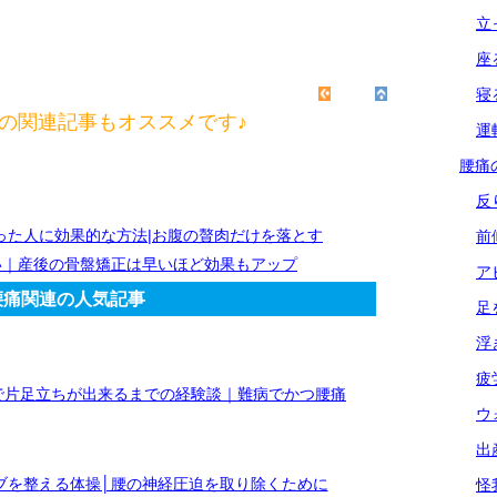
立
座
寝
の関連記事もオススメです♪
運
腰痛
反
った人に効果的な方法|お腹の贅肉だけを落とす
前
い｜産後の骨盤矯正は早いほど効果もアップ
ア
腰痛関連の人気記事
足
浮
疲
で片足立ちが出来るまでの経験談｜難病でかつ腰痛
ウ
出
ブを整える体操│腰の神経圧迫を取り除くために
怪