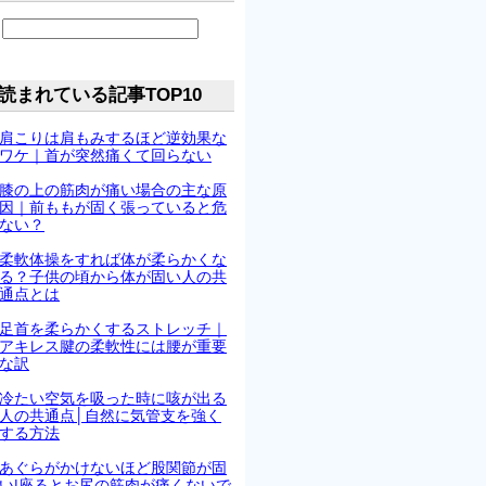
読まれている記事TOP10
肩こりは肩もみするほど逆効果な
ワケ｜首が突然痛くて回らない
膝の上の筋肉が痛い場合の主な原
因｜前ももが固く張っていると危
ない？
柔軟体操をすれば体が柔らかくな
る？子供の頃から体が固い人の共
通点とは
足首を柔らかくするストレッチ｜
アキレス腱の柔軟性には腰が重要
な訳
冷たい空気を吸った時に咳が出る
人の共通点│自然に気管支を強く
する方法
あぐらがかけないほど股関節が固
い|座るとお尻の筋肉が痛くないで