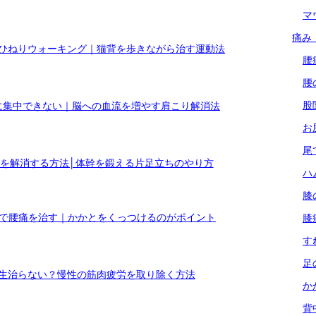
マ
痛み
ひねりウォーキング｜猫背を歩きながら治す運動法
腰
腰
股
に集中できない｜脳への血流を増やす肩こり解消法
お
尾
を解消する方法│体幹を鍛える片足立ちのやり方
ハ
膝
座で腰痛を治す｜かかとをくっつけるのがポイント
膝
す
足
生治らない？慢性の筋肉疲労を取り除く方法
か
背