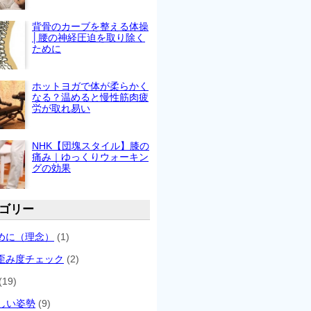
背骨のカーブを整える体操
│腰の神経圧迫を取り除く
ために
ホットヨガで体が柔らかく
なる？温めると慢性筋肉疲
労が取れ易い
NHK【団塊スタイル】膝の
痛み｜ゆっくりウォーキン
グの効果
ゴリー
めに（理念）
(1)
歪み度チェック
(2)
(19)
しい姿勢
(9)