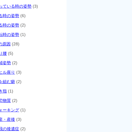
っている時の姿勢
(3)
る時の姿勢
(6)
る時の姿勢
(2)
転時の姿勢
(1)
の原因
(28)
り腰
(5)
傾姿勢
(2)
ヒル座り
(3)
を組む癖
(2)
き指
(1)
労物質
(2)
ォーキング
(1)
産・産後
(3)
我の後遺症
(2)