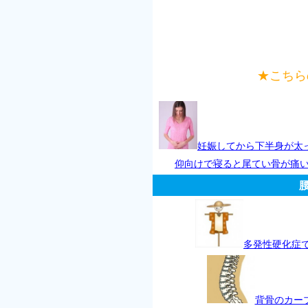
★こちら
妊娠してから下半身が太
仰向けで寝ると尾てい骨が痛
多発性硬化症
背骨のカー