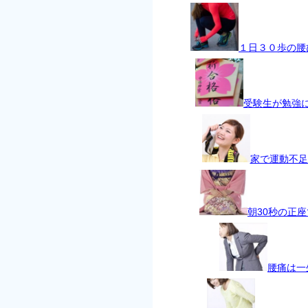
１日３０歩の腰
受験生が勉強
家で運動不足
朝30秒の正
腰痛は一