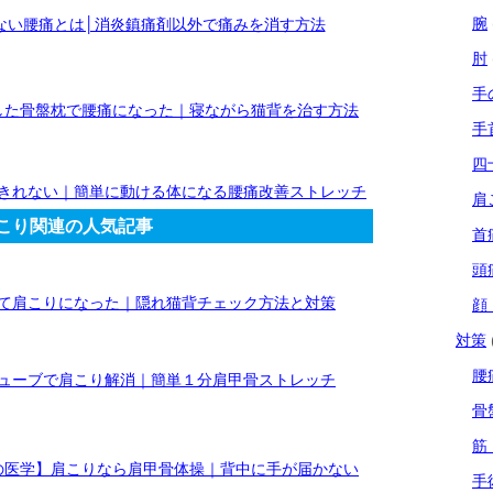
腕
ない腰痛とは│消炎鎮痛剤以外で痛みを消す方法
肘
手
した骨盤枕で腰痛になった｜寝ながら猫背を治す方法
手
四
きれない｜簡単に動ける体になる腰痛改善ストレッチ
肩
こり関連の人気記事
首
頭
て肩こりになった｜隠れ猫背チェック方法と対策
顔
対策
腰
ューブで肩こり解消｜簡単１分肩甲骨ストレッチ
骨
筋
の医学】肩こりなら肩甲骨体操｜背中に手が届かない
手