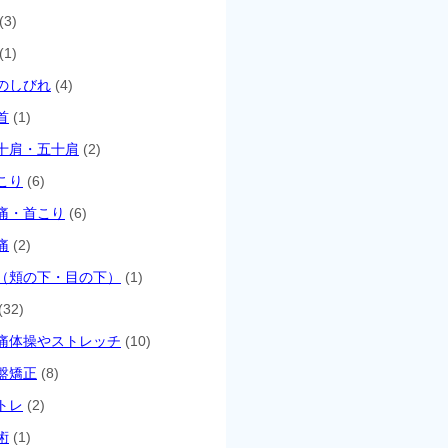
(3)
(1)
のしびれ
(4)
首
(1)
十肩・五十肩
(2)
こり
(6)
痛・首こり
(6)
痛
(2)
（頬の下・目の下）
(1)
(32)
痛体操やストレッチ
(10)
盤矯正
(8)
トレ
(2)
術
(1)