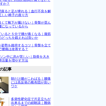
すか？
間座ると足が痺れる｜血行不良を解
正しい椅子の座り方
痛くて靴下が履けない｜骨盤が歪ん
腰になっているから
ていると５分で腰が痛くなる｜腹筋
のどっちを鍛えれば良いか
い姿勢を維持するコツ｜骨盤を立て
で腰痛は改善する？
ソン中に息が苦しい｜肋骨を大き
肺活量を増やす方法
の記事
朝だけ腰がこわばる｜腰痛
には高反発の敷布団が良い
ワケ
多発性硬化症で片足立ちが
出来るまでの経験談｜難病