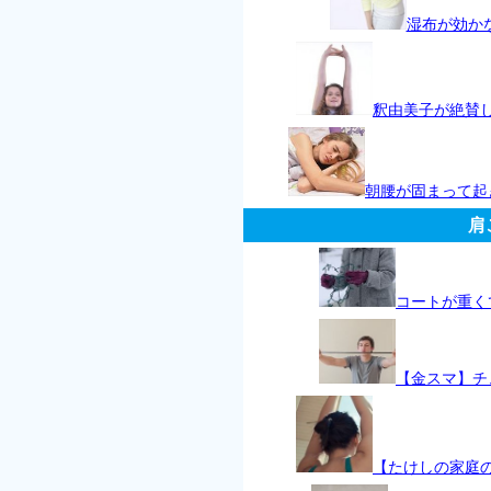
湿布が効か
釈由美子が絶賛
朝腰が固まって起
肩
コートが重く
【金スマ】チ
【たけしの家庭