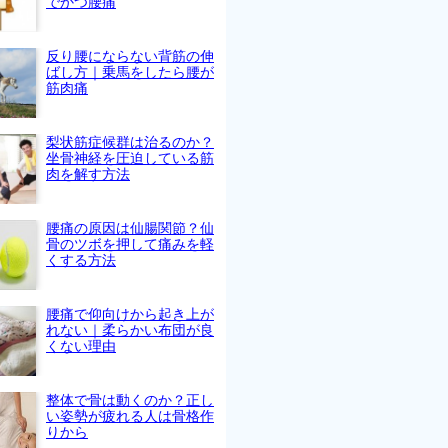
でかつ腰痛
反り腰にならない背筋の伸
ばし方｜乗馬をしたら腰が
筋肉痛
梨状筋症候群は治るのか？
坐骨神経を圧迫している筋
肉を解す方法
腰痛の原因は仙腸関節？仙
骨のツボを押して痛みを軽
くする方法
腰痛で仰向けから起き上が
れない｜柔らかい布団が良
くない理由
整体で骨は動くのか？正し
い姿勢が疲れる人は骨格作
りから