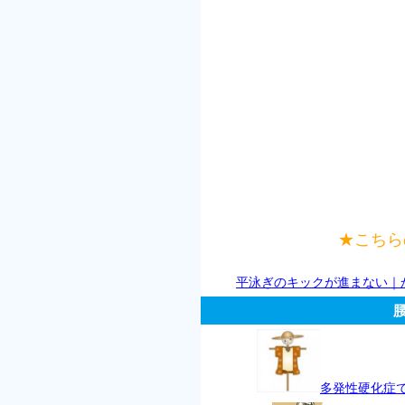
★こちら
平泳ぎのキックが進まない｜
多発性硬化症