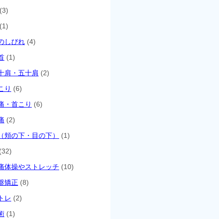
(3)
(1)
のしびれ
(4)
首
(1)
十肩・五十肩
(2)
こり
(6)
痛・首こり
(6)
痛
(2)
（頬の下・目の下）
(1)
(32)
痛体操やストレッチ
(10)
盤矯正
(8)
トレ
(2)
術
(1)