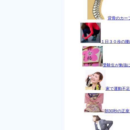
背骨のカー
１日３０歩の腰
受験生が勉強
家で運動不足
朝30秒の正