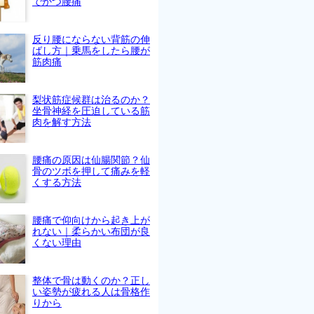
でかつ腰痛
反り腰にならない背筋の伸
ばし方｜乗馬をしたら腰が
筋肉痛
梨状筋症候群は治るのか？
坐骨神経を圧迫している筋
肉を解す方法
腰痛の原因は仙腸関節？仙
骨のツボを押して痛みを軽
くする方法
腰痛で仰向けから起き上が
れない｜柔らかい布団が良
くない理由
整体で骨は動くのか？正し
い姿勢が疲れる人は骨格作
りから