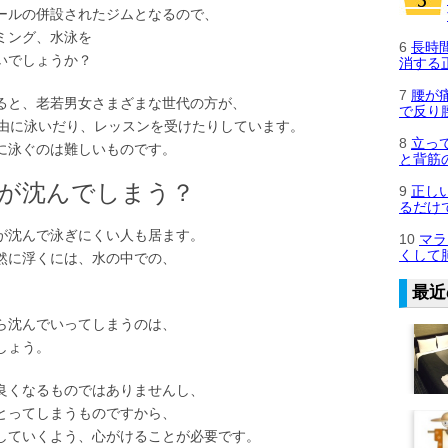
ールの併設されたジムとなるので、
ミング、水泳を
6
長時
いでしょうか？
消する
7
腰が
ると、老若男女さまざまな世代の方が、
で反り
自由に泳いだり、レッスンを受けたりしています。
8
立っ
に泳ぐのは難しいものです。
と背筋
腰が沈んでしまう？
9
正し
るだけ
が沈んで泳ぎにくい人も居ます。
10
マラ
くして
然に浮くには、水の中での、
最近
ら沈んでいってしまうのは、
しょう。
良くなるものではありませんし、
とってしまうものですから、
していくよう、心がけることが必要です。