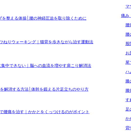
マ
痛み
ブを整える体操│腰の神経圧迫を取り除くために
腰
腰
ひねりウォーキング｜猫背を歩きながら治す運動法
股
お
尾
に集中できない｜脳への血流を増やす肩こり解消法
ハ
膝
を解消する方法│体幹を鍛える片足立ちのやり方
膝
す
足
座で腰痛を治す｜かかとをくっつけるのがポイント
か
背