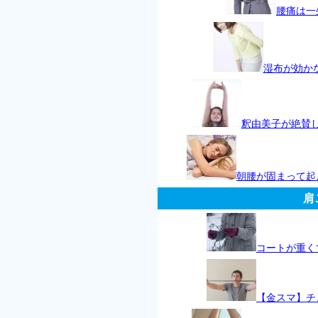
腰痛は一
湿布が効か
釈由美子が絶賛
朝腰が固まって起
肩
コートが重く
【金スマ】チ