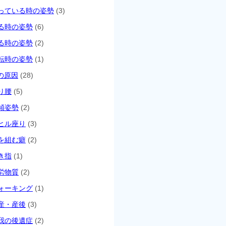
っている時の姿勢
(3)
る時の姿勢
(6)
る時の姿勢
(2)
転時の姿勢
(1)
の原因
(28)
り腰
(5)
傾姿勢
(2)
ヒル座り
(3)
を組む癖
(2)
き指
(1)
労物質
(2)
ォーキング
(1)
産・産後
(3)
我の後遺症
(2)