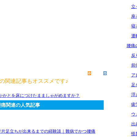
立
座
寝
運
腰痛
反
前
ア
の関連記事もオススメです♪
足
浮
かかとを床につけたまましゃがめますか？
疲
腰痛関連の人気記事
ウ
出
で片足立ちが出来るまでの経験談｜難病でかつ腰痛
怪