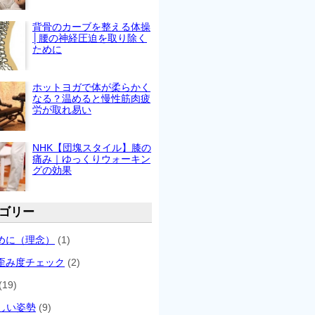
背骨のカーブを整える体操
│腰の神経圧迫を取り除く
ために
ホットヨガで体が柔らかく
なる？温めると慢性筋肉疲
労が取れ易い
NHK【団塊スタイル】膝の
痛み｜ゆっくりウォーキン
グの効果
ゴリー
めに（理念）
(1)
歪み度チェック
(2)
(19)
しい姿勢
(9)