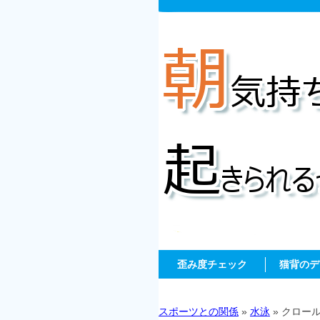
歪み度チェック
猫背のデ
スポーツとの関係
»
水泳
» クロー