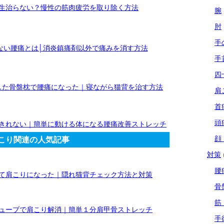
生治らない？慢性の筋肉疲労を取り除く方法
腕
肘
手
ない腰痛とは│消炎鎮痛剤以外で痛みを消す方法
手
四
した骨盤枕で腰痛になった｜寝ながら猫背を治す方法
肩
首
頭
きれない｜簡単に動ける体になる腰痛改善ストレッチ
顔
こり関連の人気記事
対策
腰
て肩こりになった｜隠れ猫背チェック方法と対策
骨
筋
ューブで肩こり解消｜簡単１分肩甲骨ストレッチ
手