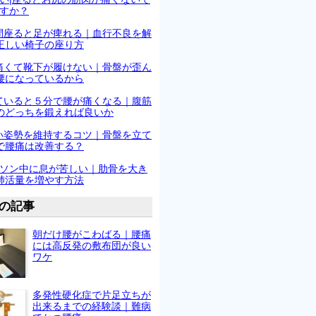
すか？
間座ると足が痺れる｜血行不良を解
正しい椅子の座り方
痛くて靴下が履けない｜骨盤が歪ん
腰になっているから
ていると５分で腰が痛くなる｜腹筋
のどっちを鍛えれば良いか
い姿勢を維持するコツ｜骨盤を立て
で腰痛は改善する？
ソン中に息が苦しい｜肋骨を大き
肺活量を増やす方法
の記事
朝だけ腰がこわばる｜腰痛
には高反発の敷布団が良い
ワケ
多発性硬化症で片足立ちが
出来るまでの経験談｜難病