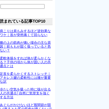
読まれている記事TOP10
肩こりは肩もみするほど逆効果な
ワケ｜首が突然痛くて回らない
膝の上の筋肉が痛い場合の主な原
因｜前ももが固く張っていると危
ない？
柔軟体操をすれば体が柔らかくな
る？子供の頃から体が固い人の共
通点とは
足首を柔らかくするストレッチ｜
アキレス腱の柔軟性には腰が重要
な訳
冷たい空気を吸った時に咳が出る
人の共通点│自然に気管支を強く
する方法
あぐらがかけないほど股関節が固
い|座るとお尻の筋肉が痛くないで