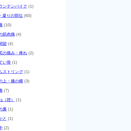
ウンテンバイク
(1)
・凝りの部位
(60)
痛
(10)
の筋肉痛
(4)
関節
(4)
尻の痛み・痺れ
(2)
てい骨
(1)
ムストリング
(1)
の上・膝の横
(3)
痛
(7)
ね（脛）
(1)
の裏
(1)
かと
(1)
中
(2)